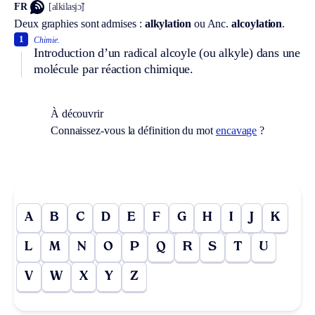
FR
[alkilasjɔ̃]
Deux graphies sont admises :
alkylation
ou
Anc.
alcoylation
.
1
Chimie.
Introduction d’un radical alcoyle (ou alkyle) dans une
molécule par réaction chimique.
À découvrir
Connaissez-vous la définition du mot
encavage
?
A
B
C
D
E
F
G
H
I
J
K
L
M
N
O
P
Q
R
S
T
U
V
W
X
Y
Z