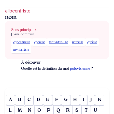
allocentriste
nom
Sens principaux
[Sens commun]
égocentriste
égotiste
individualiste
narcisse
égoïste
nombriliste
À découvrir
Quelle est la définition du mot
polovtsienne
?
A
B
C
D
E
F
G
H
I
J
K
L
M
N
O
P
Q
R
S
T
U