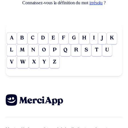
Connaissez-vous la définition du mot
irrésolu
?
A
B
C
D
E
F
G
H
I
J
K
L
M
N
O
P
Q
R
S
T
U
V
W
X
Y
Z