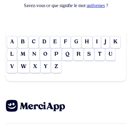
Savez-vous ce que signifie le mot
uniformes
?
A
B
C
D
E
F
G
H
I
J
K
L
M
N
O
P
Q
R
S
T
U
V
W
X
Y
Z