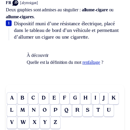
FR
[alymsigaʀ]
Deux graphies sont admises au singulier :
allume-cigare
ou
allume-cigares
.
Dispositif muni d’une résistance électrique, placé
1
dans le tableau de bord d’un véhicule et permettant
d’allumer un cigare ou une cigarette.
À découvrir
Quelle est la définition du mot
renfaîtage
?
A
B
C
D
E
F
G
H
I
J
K
L
M
N
O
P
Q
R
S
T
U
V
W
X
Y
Z