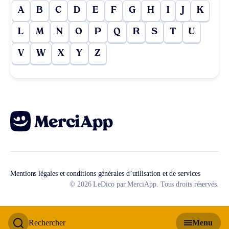
A
B
C
D
E
F
G
H
I
J
K
L
M
N
O
P
Q
R
S
T
U
V
W
X
Y
Z
Mentions légales et conditions générales d’utilisation et de services
© 2026 LeDico par MerciApp. Tous droits réservés.
Rechercher
Menu