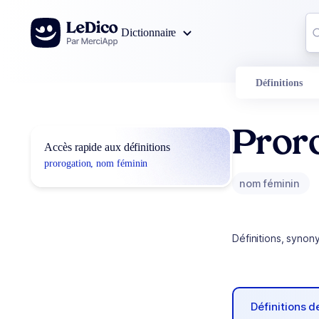
Aller au contenu
Co
Dictionnaire
0
r
Définitions
Pror
Accès rapide aux définitions
prorogation, nom féminin
nom féminin
Définitions, synon
Définitions 