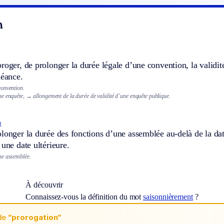
n
roger, de prolonger la durée légale d’une convention, la validit
héance.
onvention.
e enquête,
→ allongement de la durée de validité d’une enquête publique.
l.
longer la durée des fonctions d’une assemblée au-delà de la date
 une date ultérieure.
ne assemblée.
À découvrir
Connaissez-vous la définition du mot
saisonnièrement
?
de
“prorogation“