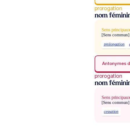
prorogation
nom fémini
Sens principau
[Sens commun]
prolongation
Antonymes 
prorogation
nom fémini
Sens principau
[Sens commun]
cessation