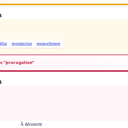
n
x
délai
reconduction
renouvellement
de
“prorogation“
n
x
À découvrir