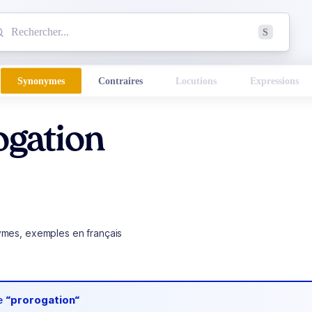
mmencez à chercher un mot dans le dictionnaire :
S
esults found.
Synonymes
Contraires
Locutions
Expressions
ogation
ymes, exemples en français
de
“prorogation“