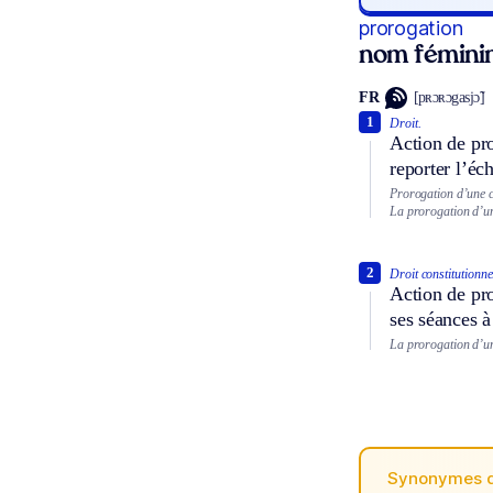
prorogation
nom fémini
FR
[pʀɔʀɔgasjɔ̃]
1
Droit.
Action de pro
reporter l’éc
Prorogation d’une c
La prorogation d’un
2
Droit constitutionne
Action de pro
ses séances à
La prorogation d’u
Synonymes 