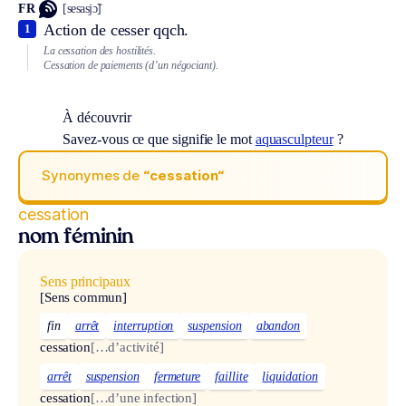
FR
[sesasjɔ̃]
Action de cesser qqch.
1
La cessation des hostilités.
Cessation de paiements (d’un négociant).
À découvrir
Savez-vous ce que signifie le mot
aquasculpteur
?
Synonymes de
“cessation“
cessation
nom féminin
Sens principaux
[Sens commun]
fin
arrêt
interruption
suspension
abandon
cessation
[…d’activité]
arrêt
suspension
fermeture
faillite
liquidation
cessation
[…d’une infection]