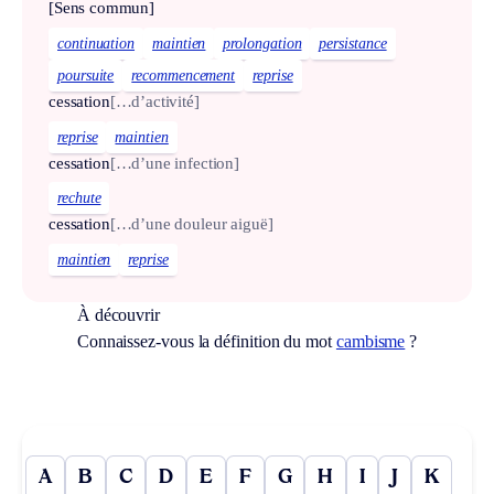
[Sens commun]
continuation
maintien
prolongation
persistance
poursuite
recommencement
reprise
cessation
[…d’activité]
reprise
maintien
cessation
[…d’une infection]
rechute
cessation
[…d’une douleur aiguë]
maintien
reprise
À découvrir
Connaissez-vous la définition du mot
cambisme
?
A
B
C
D
E
F
G
H
I
J
K