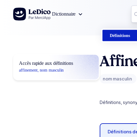
Aller au contenu
Co
Dictionnaire
0
r
Définitions
Affi
Accès rapide aux définitions
affinement, nom masculin
nom masculin
Définitions, synon
Définitions 