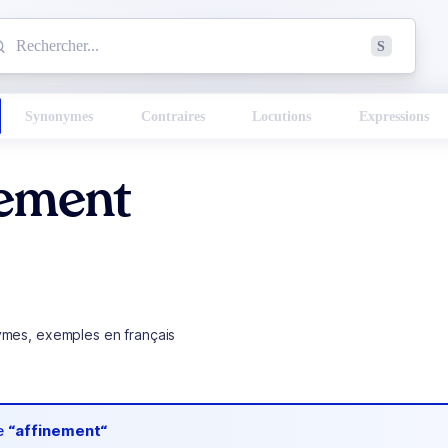
mmencez à chercher un mot dans le dictionnaire :
S
esults found.
Synonymes
Contraires
Locutions
Expressions
nement
ymes, exemples en français
de
“affinement“