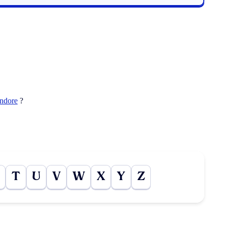
ndore
?
T
U
V
W
X
Y
Z