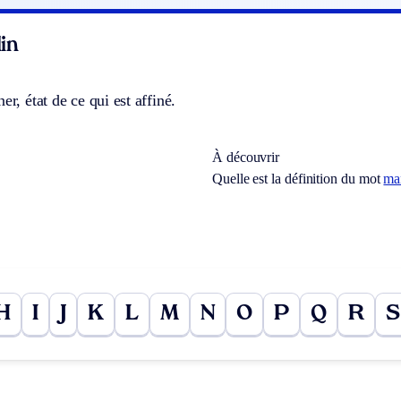
in
er, état de ce qui est affiné.
À découvrir
Quelle est la définition du mot
ma
H
I
J
K
L
M
N
O
P
Q
R
S