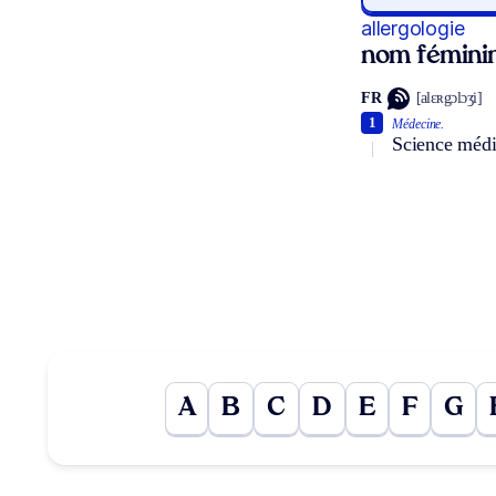
allergologie
nom fémini
FR
[alɛʀgɔlɔʒi]
1
Médecine.
Science médic
A
B
C
D
E
F
G