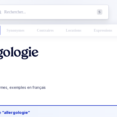
mmencez à chercher un mot dans le dictionnaire :
S
esults found.
Synonymes
Contraires
Locutions
Expressions
gologie
ymes, exemples en français
de
“allergologie“