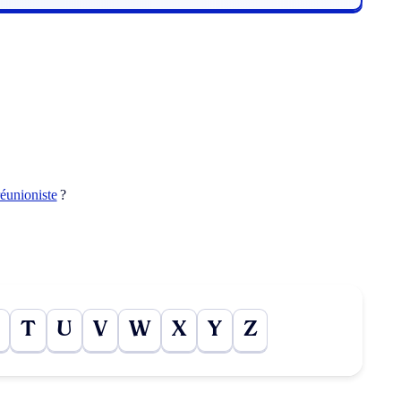
réunioniste
?
T
U
V
W
X
Y
Z