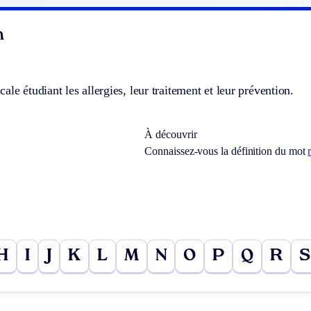
n
ale étudiant les allergies, leur traitement et leur prévention.
À découvrir
Connaissez-vous la définition du mot
H
I
J
K
L
M
N
O
P
Q
R
S