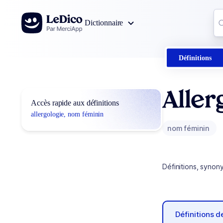
Aller au contenu
Co
Dictionnaire
0
r
Définitions
Aller
Accès rapide aux définitions
allergologie, nom féminin
nom féminin
Définitions, synon
Définitions 