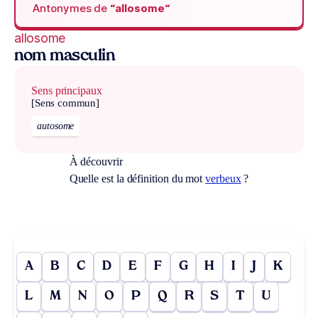
Antonymes de
“allosome“
allosome
nom masculin
Sens principaux
[Sens commun]
autosome
À découvrir
Quelle est la définition du mot
verbeux
?
A
B
C
D
E
F
G
H
I
J
K
L
M
N
O
P
Q
R
S
T
U