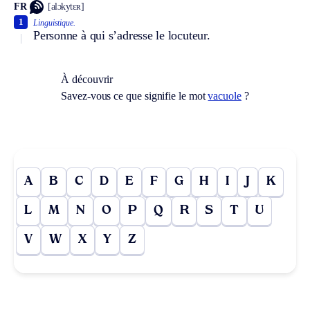
FR
[alɔkytɛʀ]
1
Linguistique.
Personne à qui s’adresse le locuteur.
À découvrir
Savez-vous ce que signifie le mot
vacuole
?
A
B
C
D
E
F
G
H
I
J
K
L
M
N
O
P
Q
R
S
T
U
V
W
X
Y
Z