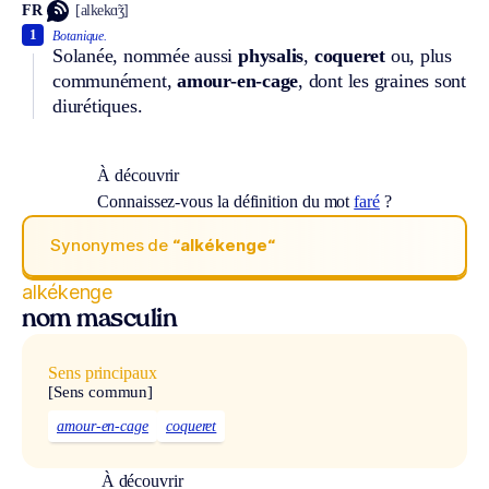
FR
[alkekɑ̃ʒ]
1
Botanique.
Solanée, nommée aussi
physalis
,
coqueret
ou, plus
communément,
amour-en-cage
, dont les graines sont
diurétiques.
À découvrir
Connaissez-vous la définition du mot
faré
?
Synonymes de
“alkékenge“
alkékenge
nom masculin
Sens principaux
[Sens commun]
amour-en-cage
coqueret
À découvrir