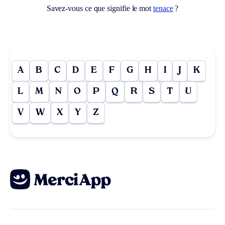
Savez-vous ce que signifie le mot
tenace
?
A
B
C
D
E
F
G
H
I
J
K
L
M
N
O
P
Q
R
S
T
U
V
W
X
Y
Z