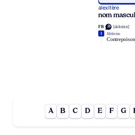
alexitère
nom mascul
FR
[alɛksitɛʀ]
1
Médecine.
Contrepoison,
A
B
C
D
E
F
G