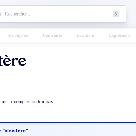
mmencez à chercher un mot dans le dictionnaire :
S
esults found.
Synonymes
Contraires
Locutions
Expressions
tère
ymes, exemples en français
de
“alexitère“