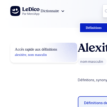
Aller au contenu
Co
Dictionnaire
0
r
Définitions
Alexi
Accès rapide aux définitions
alexitère, nom masculin
nom masculin
Définitions, synon
Définitions 