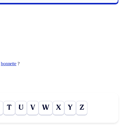
t
bonnette
?
T
U
V
W
X
Y
Z