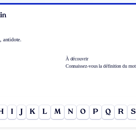
in
 antidote.
À découvrir
Connaissez-vous la définition du mo
H
I
J
K
L
M
N
O
P
Q
R
S