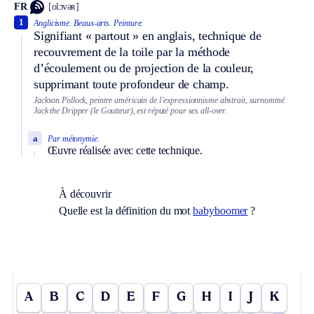
FR
[olɔvəʀ]
1
Anglicisme.
Beaux-arts.
Peinture.
Signifiant « partout » en anglais, technique de
recouvrement de la toile par la méthode
d’écoulement ou de projection de la couleur,
supprimant toute profondeur de champ.
Jackson Pollock, peintre américain de l’expressionnisme abstrait, surnommé
Jack the Dripper (le Goutteur), est réputé pour ses all-over.
a
Par métonymie.
Œuvre réalisée avec cette technique.
À découvrir
Quelle est la définition du mot
babyboomer
?
A
B
C
D
E
F
G
H
I
J
K