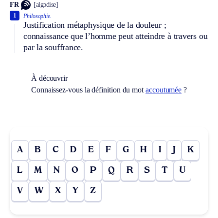
FR
[algɔdise]
1
Philosophie.
Justification métaphysique de la douleur ;
connaissance que l’homme peut atteindre à travers ou
par la souffrance.
À découvrir
Connaissez-vous la définition du mot
accoutumée
?
A
B
C
D
E
F
G
H
I
J
K
L
M
N
O
P
Q
R
S
T
U
V
W
X
Y
Z