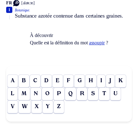
FR
[aløʀɔn]
1
Botanique.
Substance azotée contenue dans certaines graines.
À découvrir
Quelle est la définition du mot
assoupir
?
A
B
C
D
E
F
G
H
I
J
K
L
M
N
O
P
Q
R
S
T
U
V
W
X
Y
Z