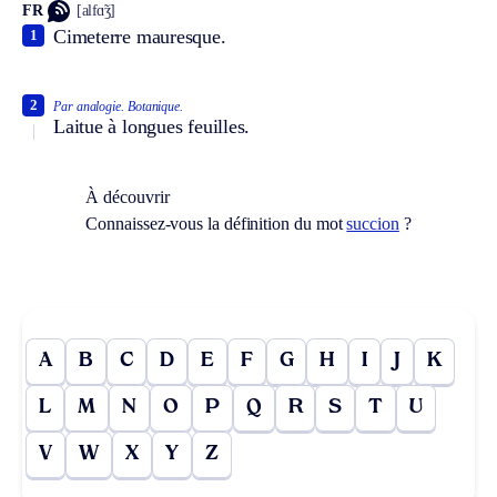
FR
[alfɑ̃ʒ]
Cimeterre mauresque.
1
2
Par analogie.
Botanique.
Laitue à longues feuilles.
À découvrir
Connaissez-vous la définition du mot
succion
?
A
B
C
D
E
F
G
H
I
J
K
L
M
N
O
P
Q
R
S
T
U
V
W
X
Y
Z