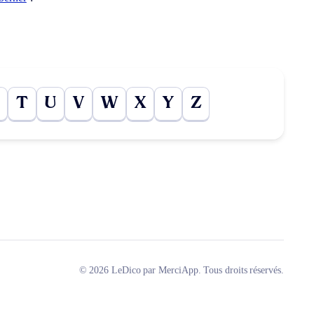
T
U
V
W
X
Y
Z
© 2026 LeDico par MerciApp. Tous droits réservés.