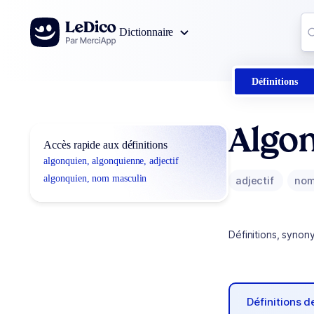
Aller au contenu
Co
Dictionnaire
0
r
Définitions
Algo
Accès rapide aux définitions
algonquien, algonquienne, adjectif
algonquien, nom masculin
adjectif
nom
Définitions, synon
Définitions 