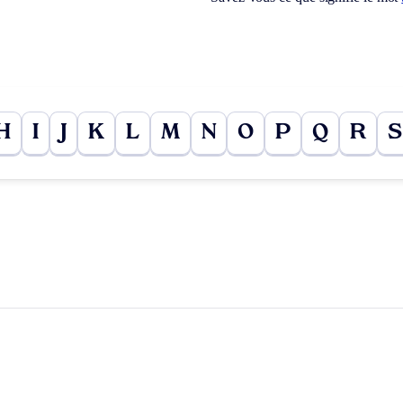
H
I
J
K
L
M
N
O
P
Q
R
S