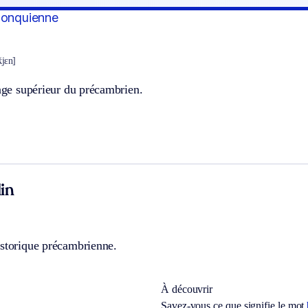
gonquienne
̃kjɛn]
tage supérieur du précambrien.
in
istorique précambrienne.
À découvrir
Savez-vous ce que signifie le mot