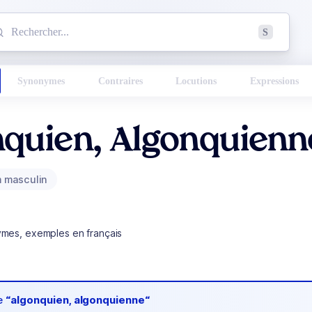
mmencez à chercher un mot dans le dictionnaire :
S
esults found.
Synonymes
Contraires
Locutions
Expressions
nquien, Algonquienn
 masculin
ymes, exemples en français
de
“algonquien, algonquienne“