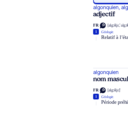
algonquien, al
adjectif
FR
[algɔ̃kjɛ̃, algɔ
1
Géologie.
Relatif à l’é
algonquien
nom mascul
FR
[algɔ̃kjɛ̃]
1
Géologie.
Période préh