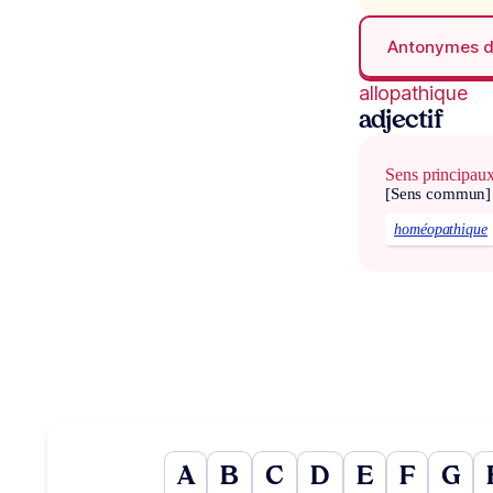
Antonymes 
allopathique
adjectif
Sens principau
[Sens commun]
homéopathique
A
B
C
D
E
F
G