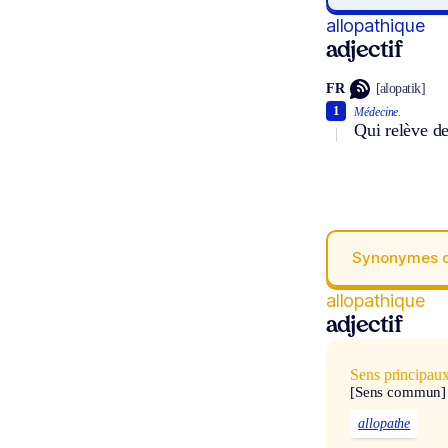
allopathique
adjectif
FR
[alopatik]
1
Médecine.
Qui relève de
Synonymes 
allopathique
adjectif
Sens principau
[Sens commun]
allopathe