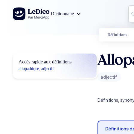
Aller au contenu
Co
Dictionnaire
0
r
Définitions
Allop
Accès rapide aux définitions
allopathique, adjectif
adjectif
Définitions, synon
Définitions 