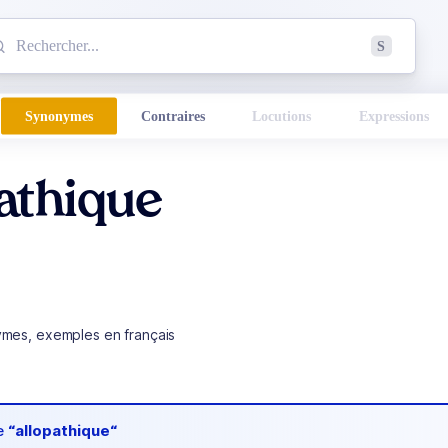
mmencez à chercher un mot dans le dictionnaire :
S
esults found.
Synonymes
Contraires
Locutions
Expressions
athique
ymes, exemples en français
de
“allopathique“