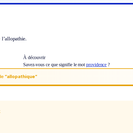
 l’allopathie.
À découvrir
Savez-vous ce que signifie le mot
providence
?
de
“allopathique“
x