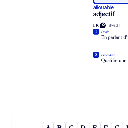
allouable
adjectif
FR
[alwabl]
1
Droit.
En parlant d’
2
Procédure.
Qualifie une 