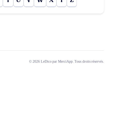
T
U
V
W
X
Y
Z
© 2026 LeDico par MerciApp. Tous droits réservés.