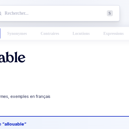
mmencez à chercher un mot dans le dictionnaire :
S
esults found.
Synonymes
Contraires
Locutions
Expressions
able
ymes, exemples en français
de
“allouable“