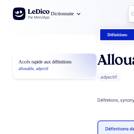
Aller au contenu
Co
Dictionnaire
0
r
Définitions
Allou
Accès rapide aux définitions
allouable, adjectif
adjectif
Définitions, synon
Définitions 