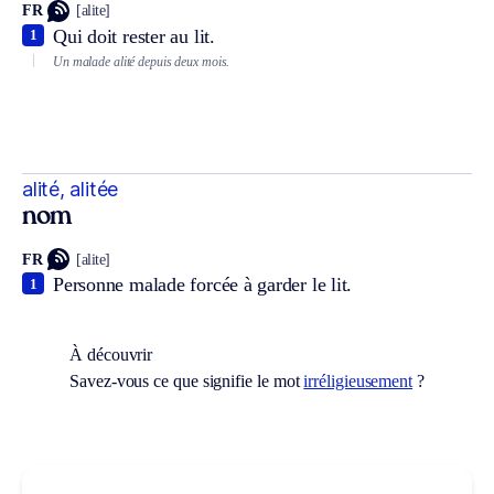
FR
[alite]
Qui doit rester au lit.
1
Un malade alité depuis deux mois.
alité, alitée
nom
FR
[alite]
Personne malade forcée à garder le lit.
1
À découvrir
Savez-vous ce que signifie le mot
irréligieusement
?