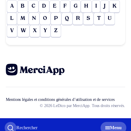
A
B
C
D
E
F
G
H
I
J
K
L
M
N
O
P
Q
R
S
T
U
V
W
X
Y
Z
Mentions légales et conditions générales d’utilisation et de services
© 2026 LeDico par MerciApp. Tous droits réservés.
Rechercher
Menu