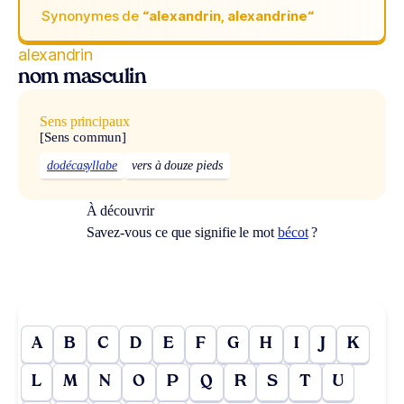
Synonymes de
“alexandrin, alexandrine“
alexandrin
nom masculin
Sens principaux
[Sens commun]
dodécasyllabe
vers à douze pieds
À découvrir
Savez-vous ce que signifie le mot
bécot
?
A
B
C
D
E
F
G
H
I
J
K
L
M
N
O
P
Q
R
S
T
U