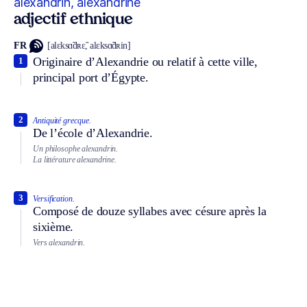
alexandrin, alexandrine
adjectif ethnique
FR
[alɛksɑ̃dʀɛ̃, alɛksɑ̃dʀin]
Originaire d’Alexandrie ou relatif à cette ville,
1
principal port d’Égypte.
2
Antiquité grecque.
De l’école d’Alexandrie.
Un philosophe alexandrin.
La littérature alexandrine.
3
Versification.
Composé de douze syllabes avec césure après la
sixième.
Vers alexandrin.