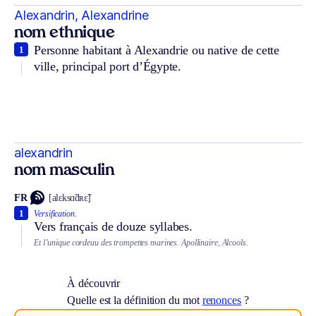
Alexandrin, Alexandrine
nom ethnique
Personne habitant à Alexandrie ou native de cette
1
ville, principal port d’Égypte.
alexandrin
nom masculin
FR
[alɛksɑ̃dʀɛ̃]
1
Versification.
Vers français de douze syllabes.
Et l’unique cordeau des trompettes marines. Apollinaire, Alcools.
À découvrir
Quelle est la définition du mot
renonces
?