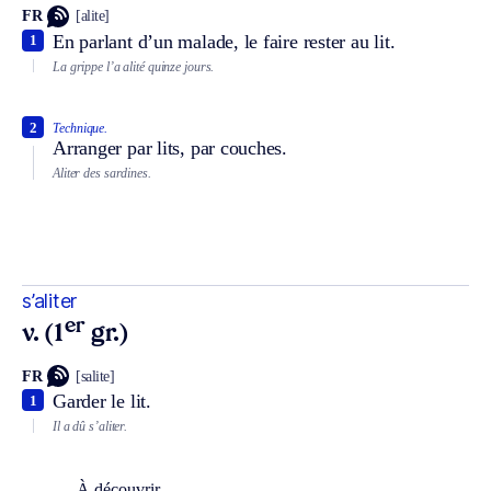
FR
[alite]
En parlant d’un malade, le faire rester au lit.
1
La grippe l’a alité quinze jours.
2
Technique.
Arranger par lits, par couches.
Aliter des sardines.
s’aliter
er
v. (1
gr.)
FR
[salite]
Garder le lit.
1
Il a dû s’aliter.
À découvrir