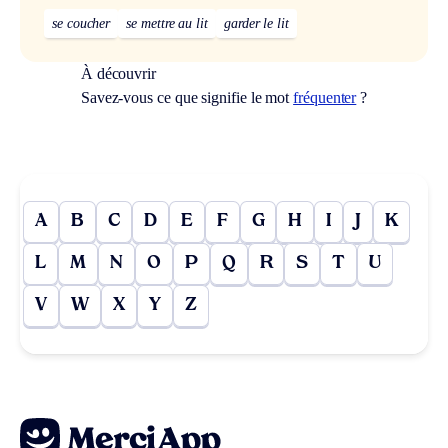
se coucher
se mettre au lit
garder le lit
À découvrir
Savez-vous ce que signifie le mot
fréquenter
?
A
B
C
D
E
F
G
H
I
J
K
L
M
N
O
P
Q
R
S
T
U
V
W
X
Y
Z