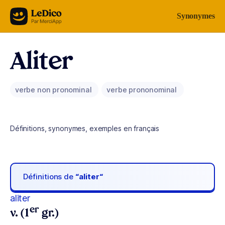
Aller au contenu
Synonymes
Aliter
verbe non pronominal
verbe prononominal
Définitions, synonymes, exemples en français
Définitions de
“aliter“
aliter
er
v. (1
gr.)