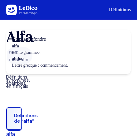
Aller au contenu
Définitions
Alfa
Ne pas confondre
alfa
nom
Plante graminée.
alpha
masculin
Lettre grecque ; commencement.
Définitions,
synonymes,
exemples
en français
Définitions
de
“alfa“
alfa