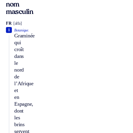
nom
masculin
FR
[alfa]
1
Botanique.
Graminée
qui
croît
dans
le
nord
de
l’Afrique
et
en
Espagne,
dont
les
brins
servent