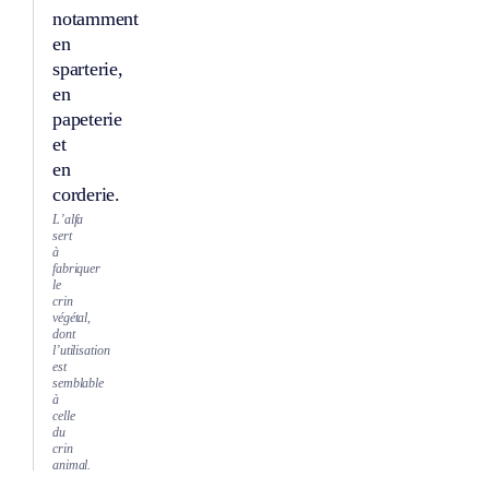
notamment
en
sparterie,
en
papeterie
et
en
corderie.
L’alfa
sert
à
fabriquer
le
crin
végétal,
dont
l’utilisation
est
semblable
à
celle
du
crin
animal.