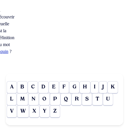
À
écouvrir
uelle
st la
éfinition
u mot
aquin
?
A
B
C
D
E
F
G
H
I
J
K
L
M
N
O
P
Q
R
S
T
U
V
W
X
Y
Z