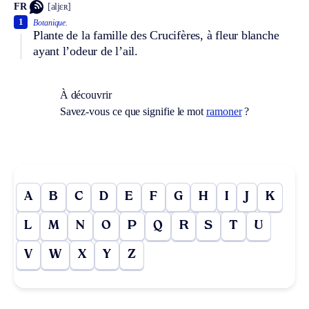
FR
[aljɛʀ]
1
Botanique.
Plante de la famille des Crucifères, à fleur blanche
ayant l’odeur de l’ail.
À découvrir
Savez-vous ce que signifie le mot
ramoner
?
A
B
C
D
E
F
G
H
I
J
K
L
M
N
O
P
Q
R
S
T
U
V
W
X
Y
Z