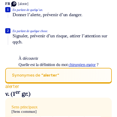
FR
[alɛʀte]
1
En parlant de quelqu’un.
Donner l’alerte, prévenir d’un danger.
2
En parlant de quelque chose.
Signaler, prévenir d’un risque, attirer l’attention sur
qqch.
À découvrir
Quelle est la définition du mot
chirurgien-major
?
Synonymes de
“alerter“
alerter
er
v. (1
gr.)
Sens principaux
[Sens commun]