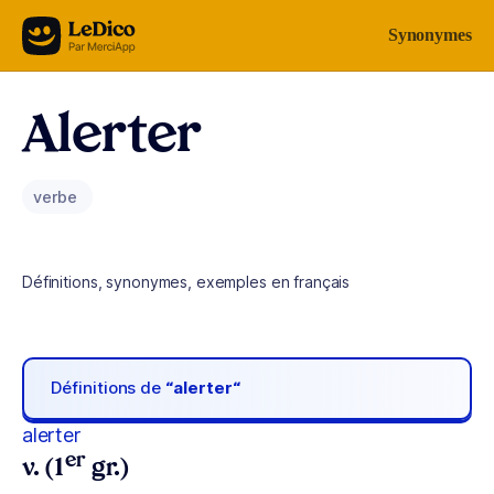
Aller au contenu
Synonymes
Alerter
verbe
Définitions, synonymes, exemples en français
Définitions de
“alerter“
alerter
er
v. (1
gr.)