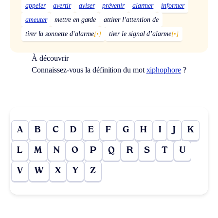
appeler
avertir
aviser
prévenir
alarmer
informer
ameuter
mettre en garde
attirer l’attention de
tirer la sonnette d’alarme
[•]
tirer le signal d’alarme
[•]
À découvrir
Connaissez-vous la définition du mot
xiphophore
?
A
B
C
D
E
F
G
H
I
J
K
L
M
N
O
P
Q
R
S
T
U
V
W
X
Y
Z