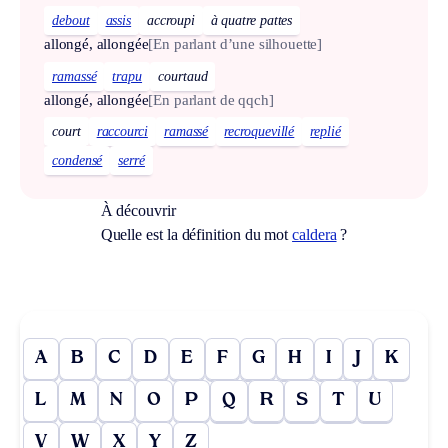
debout
assis
accroupi
à quatre pattes
allongé, allongée
[En parlant d’une silhouette]
ramassé
trapu
courtaud
allongé, allongée
[En parlant de qqch]
court
raccourci
ramassé
recroquevillé
replié
condensé
serré
À découvrir
Quelle est la définition du mot
caldera
?
A
B
C
D
E
F
G
H
I
J
K
L
M
N
O
P
Q
R
S
T
U
V
W
X
Y
Z