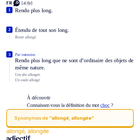
FR
[alɔ̃ʒe]
Rendu plus long.
1
Étendu de tout son long.
2
Rester allongé.
3
Par extension.
Rendu plus long que ne sont d’ordinaire des objets de
même nature.
Une tête allongée.
Un ovale allongé.
À découvrir
Connaissez-vous la définition du mot
choc
?
Synonymes de
“allongé, allongée“
allongé, allongée
adjectif