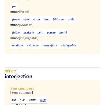
fin
mince
[Étroit]
fuselé
délié
étroit
ténu
filiforme
grêlé
mince
[Modeste]
faible
modeste
petit
pauvre
limité
mince
[Négligeable]
modique
médiocre
insignifiant
négligeable
mince
interjection
Sens principaux
[Sens commun]
zut
flûte
crotte
oups