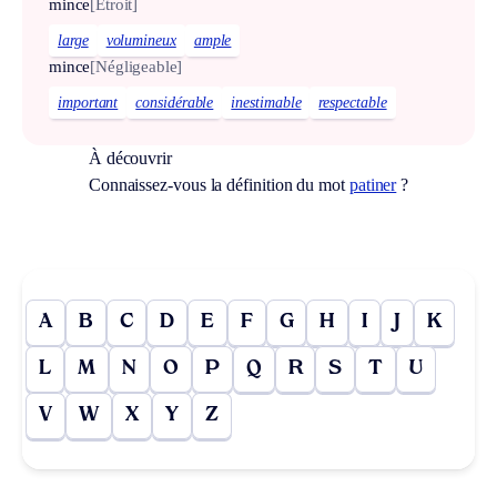
mince
[Étroit]
large
volumineux
ample
mince
[Négligeable]
important
considérable
inestimable
respectable
À découvrir
Connaissez-vous la définition du mot
patiner
?
A
B
C
D
E
F
G
H
I
J
K
L
M
N
O
P
Q
R
S
T
U
V
W
X
Y
Z