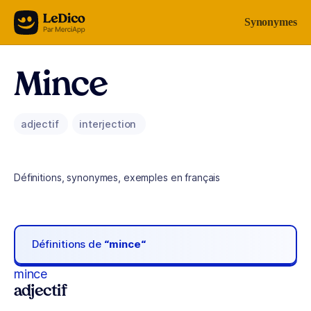
Aller au contenu
Synonymes
Mince
adjectif
interjection
Définitions, synonymes, exemples en français
Définitions de
“mince“
mince
adjectif