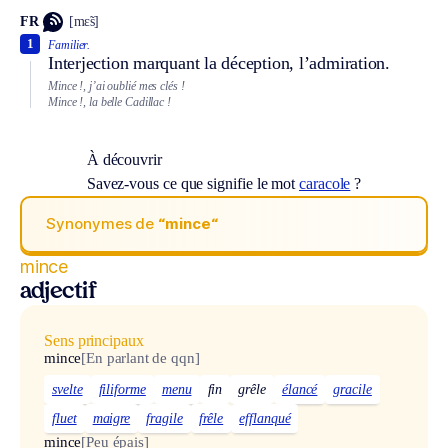
FR
[mɛ̃s]
1
Familier.
Interjection marquant la déception, l’admiration.
Mince !, j’ai oublié mes clés !
Mince !, la belle Cadillac !
À découvrir
Savez-vous ce que signifie le mot
caracole
?
Synonymes de
“mince“
mince
adjectif
Sens principaux
mince
[En parlant de qqn]
svelte
filiforme
menu
fin
grêle
élancé
gracile
fluet
maigre
fragile
frêle
efflanqué
mince
[Peu épais]