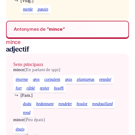
↪
[Vulg.]
merde
putain
Antonymes de
“mince“
mince
adjectif
Sens principaux
mince
[En parlant de qqn]
énorme
gros
corpulent
gras
plantureux
empâté
fort
râblé
replet
bouffi
↪
[Fam.]
dodu
bedonnant
rondelet
boulot
rondouillard
rond
mince
[Peu épais]
épais