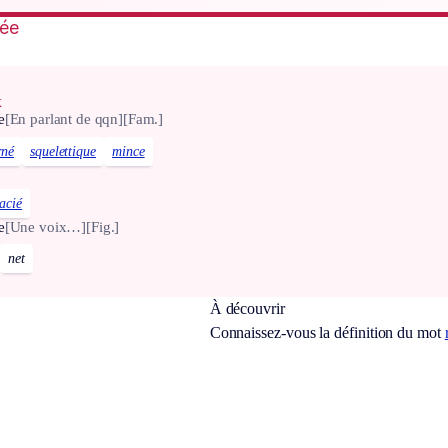
ée
x
e
[En parlant de qqn]
[Fam.]
rné
squelettique
mince
acié
e
[Une voix…]
[Fig.]
net
À découvrir
Connaissez-vous la définition du mot