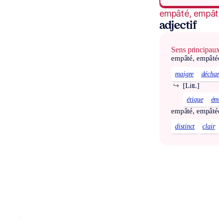
empâté, empât
adjectif
Sens principau
empâté, empâté
maigre
décha
↪
[Litt.]
étique
ém
empâté, empâté
distinct
clair