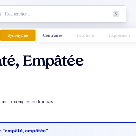
mmencez à chercher un mot dans le dictionnaire :
S
esults found.
Synonymes
Contraires
Locutions
Expressions
té, Empâtée
ymes, exemples en français
de
“empâté, empâtée“