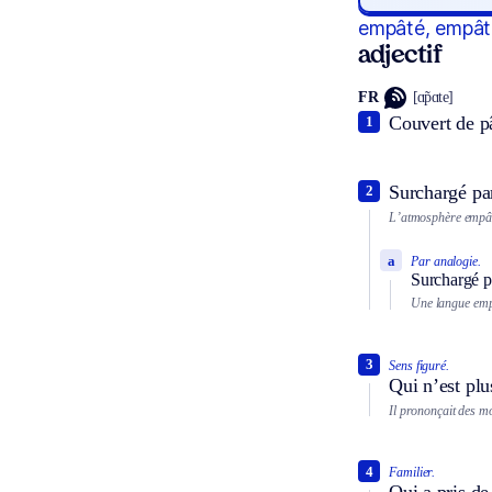
empâté, empât
adjectif
FR
[ɑ̃pɑte]
Couvert de p
1
Surchargé pa
2
L’atmosphère empâté
a
Par analogie.
Surchargé pa
Une langue emp
3
Sens figuré.
Qui n’est plus
Il prononçait des m
4
Familier.