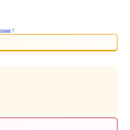
bisque
?