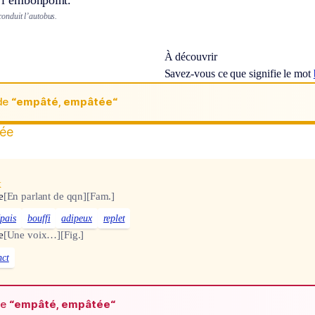
 l’embonpoint.
nduit l’autobus.
À découvrir
Savez-vous ce que signifie le mot
de
“empâté, empâtée“
ée
x
e
[En parlant de qqn]
[Fam.]
épais
bouffi
adipeux
replet
e
[Une voix…]
[Fig.]
nct
de
“empâté, empâtée“