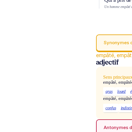
Qui a pris de
Un homme empâté co
Synonymes 
empâté, empât
adjectif
Sens principau
empâté, empâté
gras
lourd
empâté, empâté
confus
indisti
Antonymes 