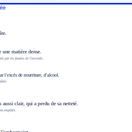
ée
âte.
r une matière dense.
e par les fumées de l’incendie.
r l’excès de nourriture, d’alcool.
âtée.
 aussi clair, qui a perdu de sa netteté.
ots empâtés.