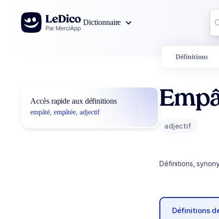
Aller au contenu
Co
Dictionnaire
0
r
Définitions
Empâ
Accès rapide aux définitions
empâté, empâtée, adjectif
adjectif
Définitions, synon
Définitions 