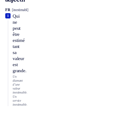
adjectif
FR
[inɛstimabl]
Qui
1
ne
peut
être
estimé
tant
sa
valeur
est
grande.
Un
diamant
d’une
valeur
inestimable.
Un
service
inestimable.