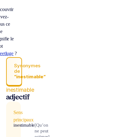
couvrir
vez-
us ce
ue
gnifie le
ot
reetluge
?
Synonymes
de
“inestimable“
inestimable
adjectif
Sens
principaux
inestimable
[Qu’on
ne peut
estimer]