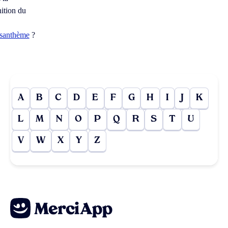
nition du
ysanthème
?
A
B
C
D
E
F
G
H
I
J
K
L
M
N
O
P
Q
R
S
T
U
V
W
X
Y
Z