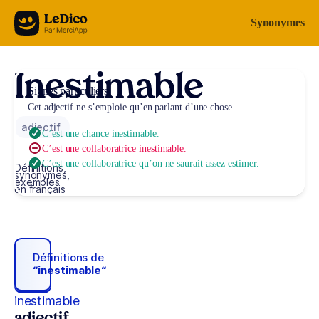
Aller au contenu
Synonymes
Inestimable
Signes particuliers
Cet adjectif ne s’emploie qu’en parlant d’une chose.
adjectif
C’est une chance inestimable.
C’est une collaboratrice inestimable.
C’est une collaboratrice qu’on ne saurait assez estimer.
Définitions,
synonymes,
exemples
en français
Définitions de
“inestimable“
inestimable