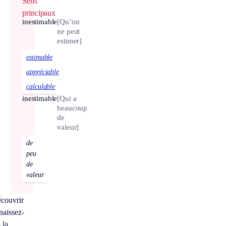
Sens
principaux
inestimable
[Qu’on
ne peut
estimer]
estimable
appréciable
calculable
inestimable
[Qui a
beaucoup
de
valeur]
de
peu
de
valeur
couvrir
aissez-
 la