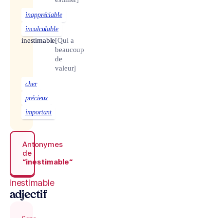
inappréciable
incalculable
inestimable
[Qui a
beaucoup
de
valeur]
cher
précieux
important
Antonymes
de
“inestimable“
inestimable
adjectif