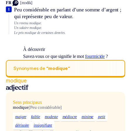
FR
[mɔdik]
Peu considérable en parlant d’une somme d’argent ;
1
qui représente peu de valeur.
Un revenu modique.
Un salaire modique.
Le prix modique de certaines denrées.
À découvrir
Savez-vous ce que signifie le mot
fourmicide
?
Synonymes de
“modique“
modique
adjectif
Sens principaux
modique
[Peu considérable]
maigre
faible
modeste
médiocre
minime
petit
dérisoire
insignifiant