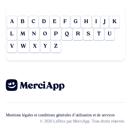
A
B
C
D
E
F
G
H
I
J
K
L
M
N
O
P
Q
R
S
T
U
V
W
X
Y
Z
Mentions légales et conditions générales d’utilisation et de services
© 2026 LeDico par MerciApp. Tous droits réservés.