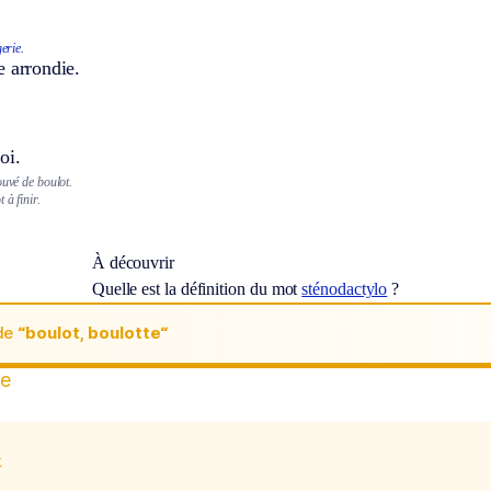
erie.
e arrondie.
oi.
ouvé de boulot.
 à finir.
À découvrir
Quelle est la définition du mot
sténodactylo
?
de
“boulot, boulotte“
te
x