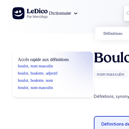
Aller au contenu
Co
Dictionnaire
0
r
Définitions
Boulo
Accès rapide aux définitions
boulot, nom masculin
boulot, boulotte, adjectif
nom masculin
boulot, boulotte, nom
boulot, nom masculin
Définitions, synon
Définitions 