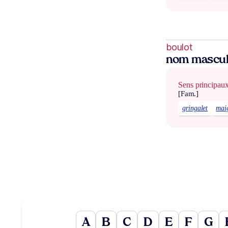
boulot
nom mascul
Sens principau
[Fam.]
gringalet
mai
A
B
C
D
E
F
G