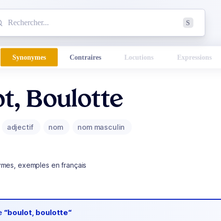
mmencez à chercher un mot dans le dictionnaire :
S
esults found.
Synonymes
Contraires
Locutions
Expressions
t, Boulotte
adjectif
nom
nom masculin
ymes, exemples en français
de
“boulot, boulotte“