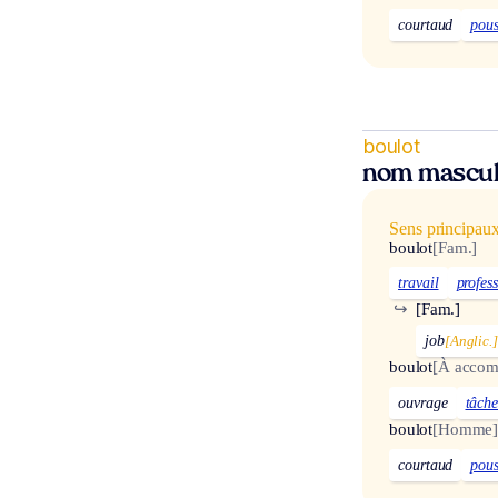
courtaud
pou
boulot
nom mascul
Sens principau
boulot
[Fam.]
travail
profes
↪
[Fam.]
job
[Anglic.
boulot
[À accom
ouvrage
tâch
boulot
[Homme
courtaud
pou