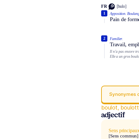
FR
[bulo]
1
Apposition.
Boulang
Pain de form
2
Familier.
Travail, empl
Il n’a pas encore tr
Elle a un gros boulot
Synonymes 
boulot, boulot
adjectif
Sens principau
[Sens commun]