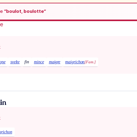
de
“boulot, boulotte“
te
x
igne
svelte
fin
mince
maigre
maigrichon
[Fam.]
in
x
grichon