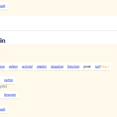
ssah
in
x
sion
métier
activité
emploi
situation
fonction
poste
turf
[Arg.]
]
turbin
plir]
e
besogne
]
ssah