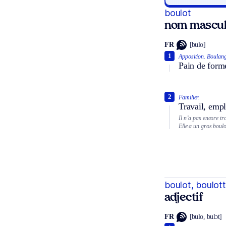
boulot
nom mascul
FR
[bulo]
1
Apposition.
Boulang
Pain de form
2
Familier.
Travail, empl
Il n’a pas encore tr
Elle a un gros boulot
boulot, boulot
adjectif
FR
[bulo, bulɔt]