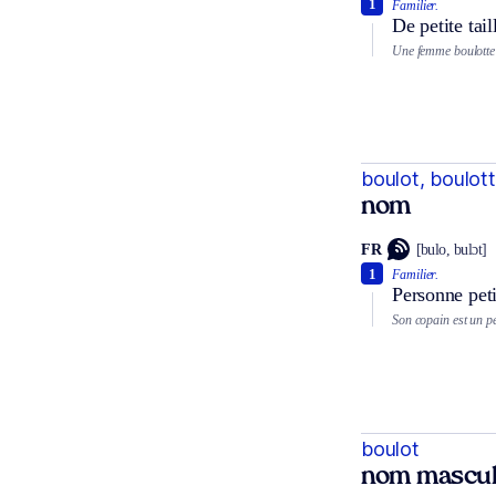
1
Familier.
De petite tail
Une femme boulotte
boulot, boulot
nom
FR
[bulo, bulɔt]
1
Familier.
Personne peti
Son copain est un pet
boulot
nom mascul