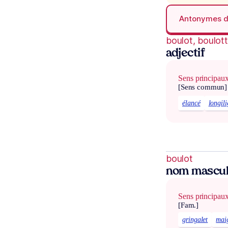
Antonymes 
boulot, boulot
adjectif
Sens principau
[Sens commun]
élancé
longil
boulot
nom mascul
Sens principau
[Fam.]
gringalet
mai