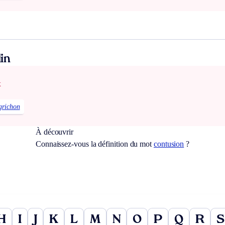
in
x
grichon
À découvrir
Connaissez-vous la définition du mot
contusion
?
H
I
J
K
L
M
N
O
P
Q
R
S