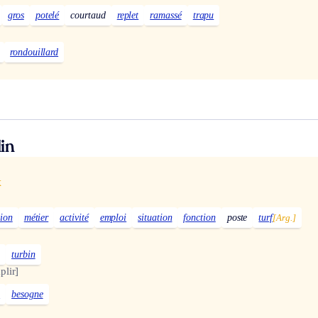
gros
potelé
courtaud
replet
ramassé
trapu
rondouillard
in
x
sion
métier
activité
emploi
situation
fonction
poste
turf
[Arg.]
]
turbin
plir]
e
besogne
]