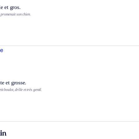
le et gros.
 promenait son chien.
te
te et grosse.
it boulot, drôle et très gentil.
in