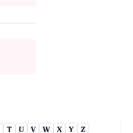
T
U
V
W
X
Y
Z