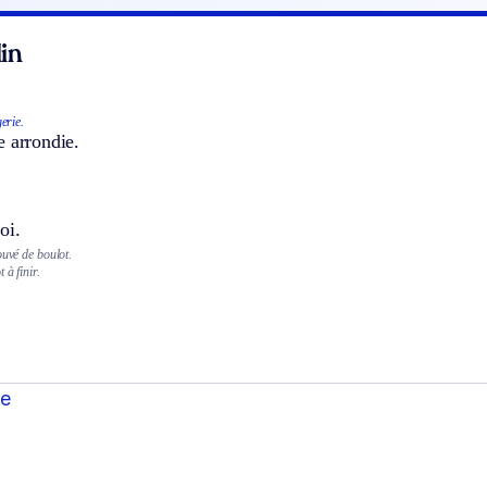
in
erie.
e arrondie.
oi.
ouvé de boulot.
 à finir.
te