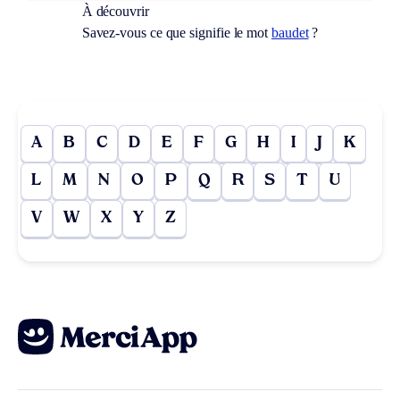
À découvrir
Savez-vous ce que signifie le mot
baudet
?
A
B
C
D
E
F
G
H
I
J
K
L
M
N
O
P
Q
R
S
T
U
V
W
X
Y
Z