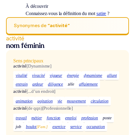
À découvrir
Connaissez-vous la définition du mot
satire
?
Synonymes de
“activité“
activité
nom féminin
Sens principaux
activité
[Dynamisme]
vitalité
vivacité
vigueur
énergie
dynamisme
allant
entrain
ardeur
diligence
zèle
affairement
activité
[...d’un endroit]
animation
agitation
vie
mouvement
circulation
activité
(de qqn)
[Professionnelle]
travail
métier
fonction
emploi
profession
poste
job
boulot
[Fam.]
exercice
service
occupation