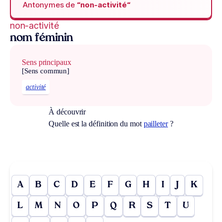
Antonymes de
“non-activité“
non-activité
nom féminin
Sens principaux
[Sens commun]
activité
À découvrir
Quelle est la définition du mot
pailleter
?
A
B
C
D
E
F
G
H
I
J
K
L
M
N
O
P
Q
R
S
T
U