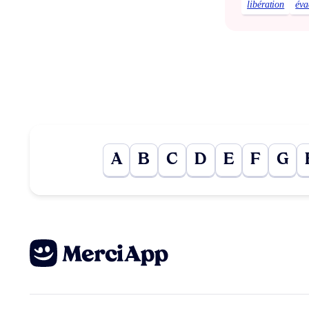
libération
éva
A
B
C
D
E
F
G