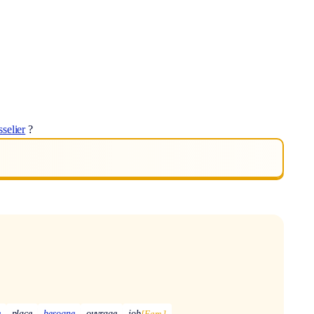
sselier
?
e
place
besogne
ouvrage
job
[Fam.]