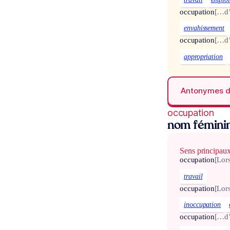
occupation
[…d’
envahissement
occupation
[…d’
appropriation
Antonymes 
occupation
nom fémini
Sens principau
occupation
[Lor
travail
occupation
[Lor
inoccupation
occupation
[…d’