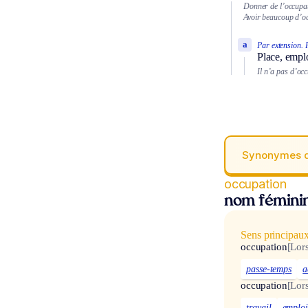
Donner de l’occupat
Avoir beaucoup d’o
a
Par extension.
Place, empl
Il n’a pas d’oc
Synonymes 
occupation
nom fémini
Sens principau
occupation
[Lor
passe-temps
a
occupation
[Lor
travail
emplo