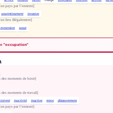
un pays par l’ennemi]
assujettissement
invasion
un lieu illégalement]
possession
squat
de
“occupation“
n
x
s des moments de loisir]
s des moments de travail]
oisiveté
inactivité
inaction
repos
désœuvrement
un pays par l’ennemi]