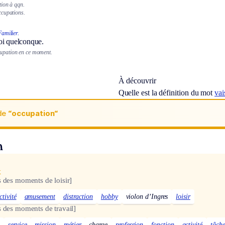
ion à qqn.
ccupations.
Familier.
oi quelconque.
cupation en ce moment.
À découvrir
Quelle est la définition du mot
vai
de
“occupation“
n
x
s des moments de loisir]
ctivité
amusement
distraction
hobby
violon d’Ingres
loisir
s des moments de travail]
i
service
mission
métier
charge
profession
fonction
activité
tâch