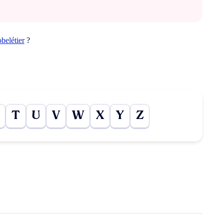
belétier
?
T
U
V
W
X
Y
Z