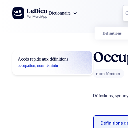
Aller au contenu
Co
Dictionnaire
0
r
Définitions
Occu
Accès rapide aux définitions
occupation, nom féminin
nom féminin
Définitions, synon
Définitions 