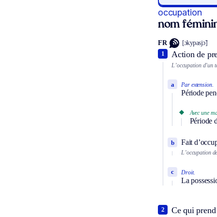
occupation
nom fémini
FR
[ɔkypasjɔ̃]
Action de pre
1
L’occupation d’un ter
a
Par extension.
Période pend
Avec une ma
Période 
Fait d’occup
b
L’occupation de 
c
Droit.
La possessio
Ce qui prend 
2