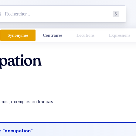
mmencez à chercher un mot dans le dictionnaire :
S
esults found.
Synonymes
Contraires
Locutions
Expressions
pation
ymes, exemples en français
de
“occupation“