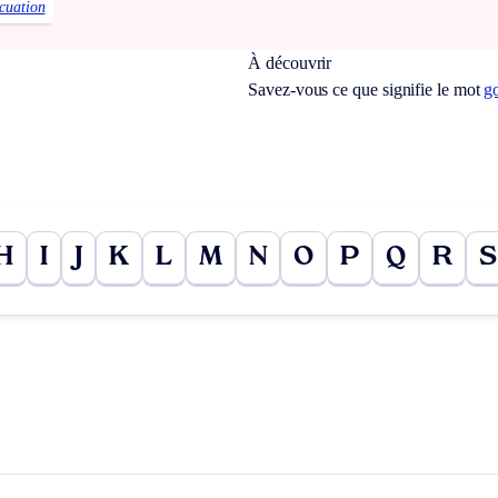
cuation
À découvrir
Savez-vous ce que signifie le mot
go
H
I
J
K
L
M
N
O
P
Q
R
S