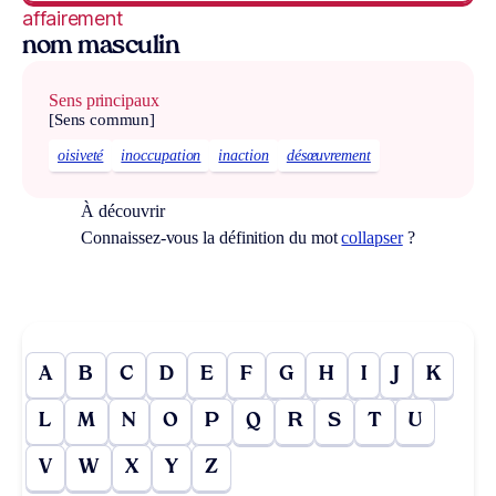
affairement
nom masculin
Sens principaux
[Sens commun]
oisiveté
inoccupation
inaction
désœuvrement
À découvrir
Connaissez-vous la définition du mot
collapser
?
A
B
C
D
E
F
G
H
I
J
K
L
M
N
O
P
Q
R
S
T
U
V
W
X
Y
Z