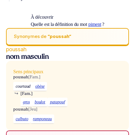
À découvrir
Quelle est la définition du mot
piment
?
Synonymes de
“poussah“
poussah
nom masculin
Sens principaux
poussah
[Fam.]
courtaud
obèse
↪
[Fam.]
gros
boulot
patapouf
poussah
[Jeu]
culbuto
ramponeau