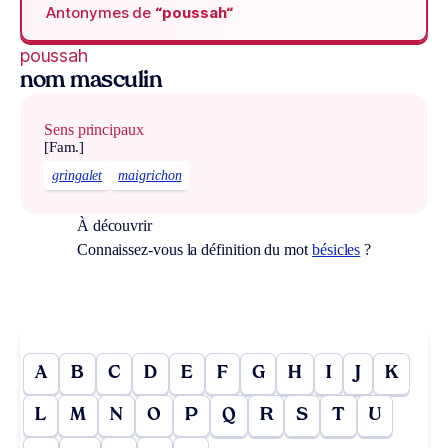
Antonymes de
“poussah“
poussah
nom masculin
Sens principaux
[Fam.]
gringalet
maigrichon
À découvrir
Connaissez-vous la définition du mot
bésicles
?
A
B
C
D
E
F
G
H
I
J
K
L
M
N
O
P
Q
R
S
T
U