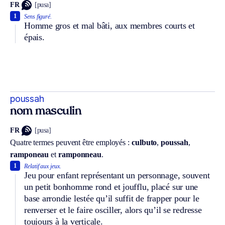
FR
[pusa]
1
Sens figuré.
Homme gros et mal bâti, aux membres courts et
épais.
poussah
nom masculin
FR
[pusa]
Quatre termes peuvent être employés :
culbuto
,
poussah
,
ramponeau
et
ramponneau
.
1
Relatif aux jeux.
Jeu pour enfant représentant un personnage, souvent
un petit bonhomme rond et joufflu, placé sur une
base arrondie lestée qu’il suffit de frapper pour le
renverser et le faire osciller, alors qu’il se redresse
toujours à la verticale.