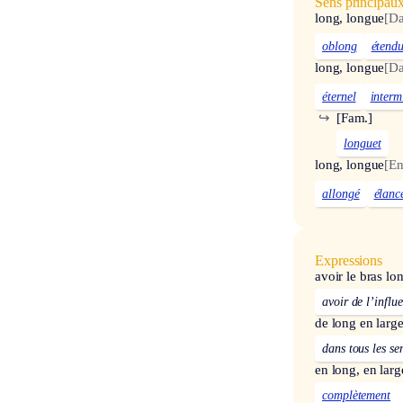
Sens principau
long, longue
[Da
oblong
étend
long, longue
[Da
éternel
interm
↪
[Fam.]
longuet
long, longue
[En
allongé
élanc
Expressions
avoir le bras lo
avoir de l’influ
de long en larg
dans tous les se
en long, en larg
complètement