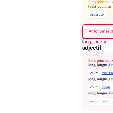
Sens principau
[Sens commun]
beaucoup
Antonymes 
long, longue
adjectif
Sens principau
long, longue
[Da
court
minuscu
long, longue
[Da
court
rapide
long, longue
[En
épais
petit