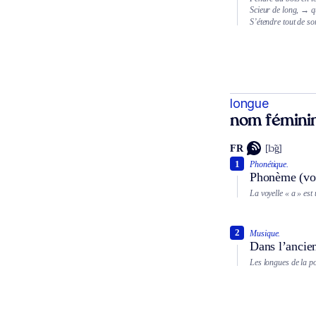
Scieur de long,
→ qu
S’étendre tout de so
longue
nom fémini
FR
[lɔ̃g]
1
Phonétique.
Phonème (voye
La voyelle « a » est
2
Musique.
Dans l’ancien
Les longues de la p