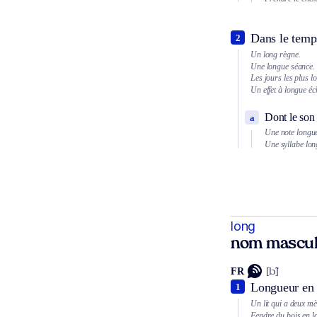
Dans le temps
2
Un long règne.
Une longue séance.
Les jours les plus l
Un effet à longue é
Dont le son 
a
Une note longu
Une syllabe lon
long
nom mascul
FR
[lɔ̃]
Longueur en 
1
Un lit qui a deux mè
Fendre du bois en l