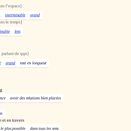
x
ns l’espace]
u
interminable
grand
ns le temps]
inable
lent
 parlant de qqn]
é
grand
tout en longueur
ng
ence
avoir des relations bien placées
e
ns
e et en travers
le plus possible
dans tous les sens