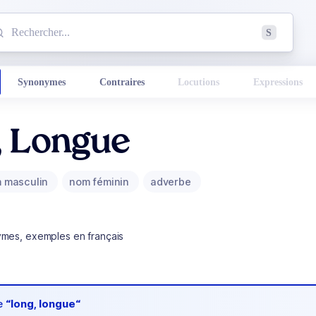
mmencez à chercher un mot dans le dictionnaire :
S
esults found.
Synonymes
Contraires
Locutions
Expressions
, Longue
 masculin
nom féminin
adverbe
ymes, exemples en français
de
“long, longue“