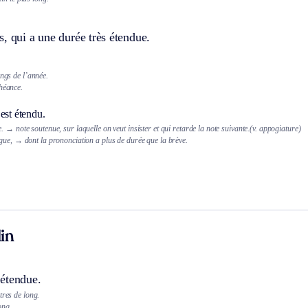
, qui a une durée très étendue.
ongs de l’année.
chéance.
est étendu.
e.
→ note soutenue, sur laquelle on veut insister et qui retarde la note suivante.
(v. appogiature)
gue,
→ dont la prononciation a plus de durée que la brève.
in
étendue.
tres de long.
ong.