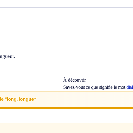
ongueur.
À découvrir
Savez-vous ce que signifie le mot
dia
de
“long, longue“