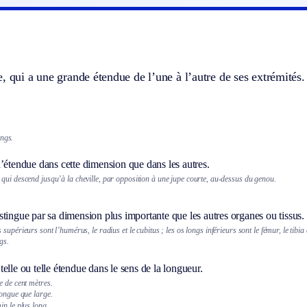
, qui a une grande étendue de l’une à l’autre de ses extrémités.
ongs.
’étendue dans cette dimension que dans les autres.
qui descend jusqu’à la cheville, par opposition à une jupe courte, au-dessus du genou.
stingue par sa dimension plus importante que les autres organes ou tissus.
 supérieurs sont l’humérus, le radius et le cubitus ; les os longs inférieurs sont le fémur, le tibia 
gs.
elle ou telle étendue dans le sens de la longueur.
e de cent mètres.
longue que large.
in le plus long.