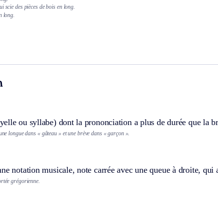
i scie des pièces de bois en long.
n long.
n
lle ou syllabe) dont la prononciation a plus de durée que la b
 une longue dans « gâteau » et une brève dans « garçon ».
ne notation musicale, note carrée avec une queue à droite, qui 
ortée grégorienne.