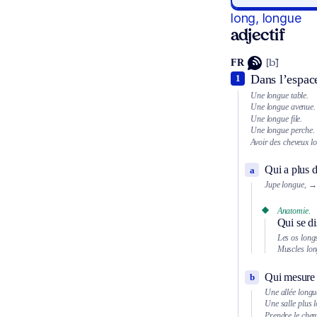
long, longue
adjectif
FR
[lɔ̃]
Dans l’espace
1
Une longue table.
Une longue avenue.
Une longue file.
Une longue perche.
Avoir des cheveux l
Qui a plus d
a
Jupe longue,
→ 
Anatomie.
Qui se di
Les os longs
Muscles lon
Qui mesure t
b
Une allée longu
Une salle plus 
Prendre le chem