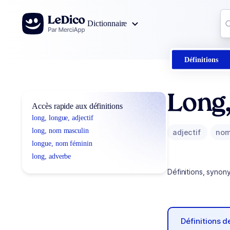
Aller au contenu
Co
Dictionnaire
0
r
Définitions
Long
Accès rapide aux définitions
long, longue, adjectif
long, nom masculin
adjectif
nom
longue, nom féminin
long, adverbe
Définitions, synon
Définitions 