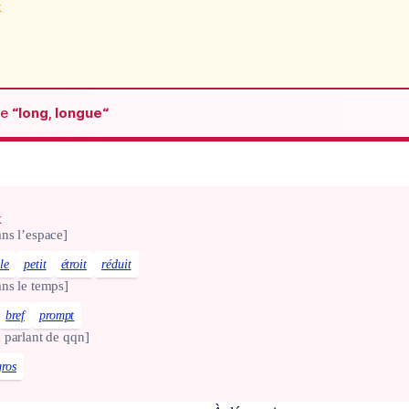
x
de
“long, longue“
x
ns l’espace]
le
petit
étroit
réduit
ns le temps]
bref
prompt
 parlant de qqn]
gros