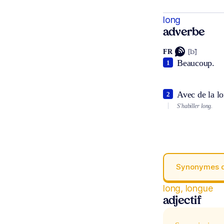
long
adverbe
FR
[lɔ̃]
Beaucoup.
1
Avec de la l
2
S'habiller long.
Synonymes 
long, longue
adjectif