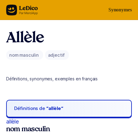
Aller au contenu
Synonymes
Allèle
nom masculin
adjectif
Définitions, synonymes, exemples en français
Définitions de
“allèle“
allèle
nom masculin