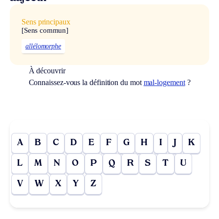
Sens principaux
[Sens commun]
allélomorphe
À découvrir
Connaissez-vous la définition du mot
mal-logement
?
A
B
C
D
E
F
G
H
I
J
K
L
M
N
O
P
Q
R
S
T
U
V
W
X
Y
Z