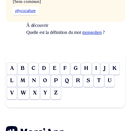
[Sens commun]
phycoculture
À découvrir
Quelle est la définition du mot
mongolien
?
A
B
C
D
E
F
G
H
I
J
K
L
M
N
O
P
Q
R
S
T
U
V
W
X
Y
Z