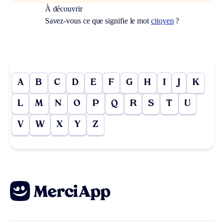
À découvrir
Savez-vous ce que signifie le mot
citoyen
?
A
B
C
D
E
F
G
H
I
J
K
L
M
N
O
P
Q
R
S
T
U
V
W
X
Y
Z