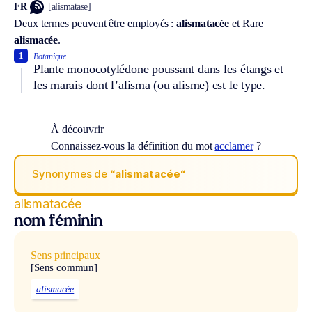
FR
[alismatase]
Deux termes peuvent être employés :
alismatacée
et
Rare
alismacée
.
1
Botanique.
Plante monocotylédone poussant dans les étangs et
les marais dont l’alisma (ou alisme) est le type.
À découvrir
Connaissez-vous la définition du mot
acclamer
?
Synonymes de
“alismatacée“
alismatacée
nom féminin
Sens principaux
[Sens commun]
alismacée