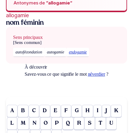
Antonymes de
“allogamie“
allogamie
nom féminin
Sens principaux
[Sens commun]
autofécondation
autogamie
endogamie
À découvrir
Savez-vous ce que signifie le mot
néverdier
?
A
B
C
D
E
F
G
H
I
J
K
L
M
N
O
P
Q
R
S
T
U