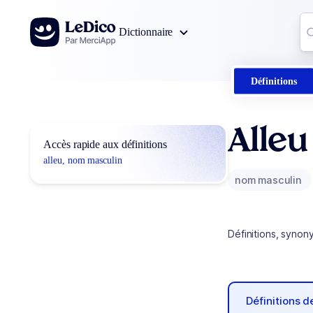
Aller au contenu
Co
Dictionnaire
0
r
Définitions
Alleu
Accès rapide aux définitions
alleu, nom masculin
nom masculin
Définitions, synon
Définitions 