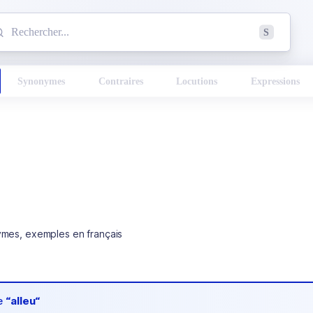
mmencez à chercher un mot dans le dictionnaire :
S
esults found.
Synonymes
Contraires
Locutions
Expressions
ymes, exemples en français
de
“alleu“