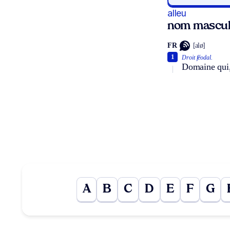
alleu
nom mascul
FR
[alø]
1
Droit féodal.
Domaine qui, 
A
B
C
D
E
F
G