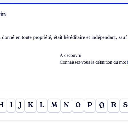
in
donné en toute propriété, était héréditaire et indépendant, sau
À découvrir
Connaissez-vous la définition du mot
H
I
J
K
L
M
N
O
P
Q
R
S