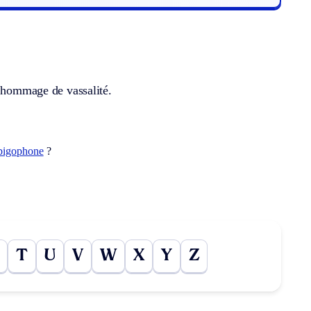
f hommage de vassalité.
bigophone
?
T
U
V
W
X
Y
Z