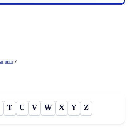
raqueur
?
T
U
V
W
X
Y
Z