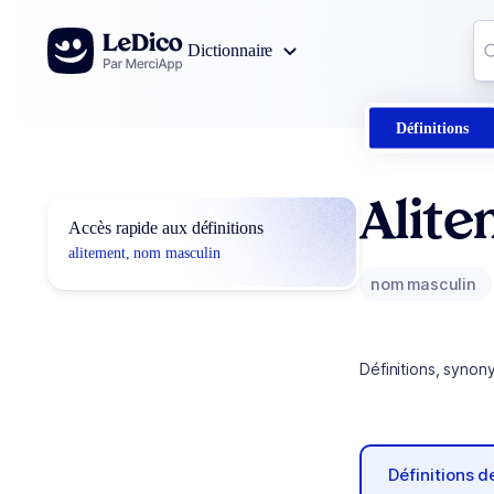
Aller au contenu
Co
Dictionnaire
0
r
Définitions
Alit
Accès rapide aux définitions
alitement, nom masculin
nom masculin
Définitions, synon
Définitions 