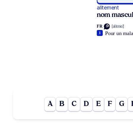
alitement
nom mascul
FR
[alitmɑ̃]
Pour un malad
1
A
B
C
D
E
F
G