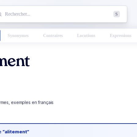
mmencez à chercher un mot dans le dictionnaire :
S
esults found.
Synonymes
Contraires
Locutions
Expressions
ement
ymes, exemples en français
de
“alitement“