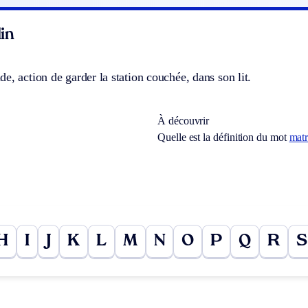
in
e, action de garder la station couchée, dans son lit.
À découvrir
Quelle est la définition du mot
mat
H
I
J
K
L
M
N
O
P
Q
R
S