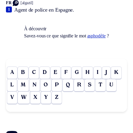
FR
[algazil]
Agent de police en Espagne.
1
À découvrir
Savez-vous ce que signifie le mot
asphodèle
?
A
B
C
D
E
F
G
H
I
J
K
L
M
N
O
P
Q
R
S
T
U
V
W
X
Y
Z