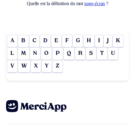
Quelle est la définition du mot
page-écran
?
A
B
C
D
E
F
G
H
I
J
K
L
M
N
O
P
Q
R
S
T
U
V
W
X
Y
Z