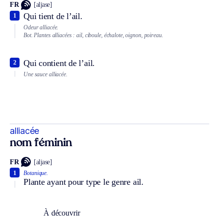
FR
[aljase]
Qui tient de l’ail.
1
Odeur alliacée.
Bot.
Plantes alliacées : ail, ciboule, échalote, oignon, poireau.
Qui contient de l’ail.
2
Une sauce alliacée.
alliacée
nom féminin
FR
[aljase]
1
Botanique.
Plante ayant pour type le genre ail.
À découvrir