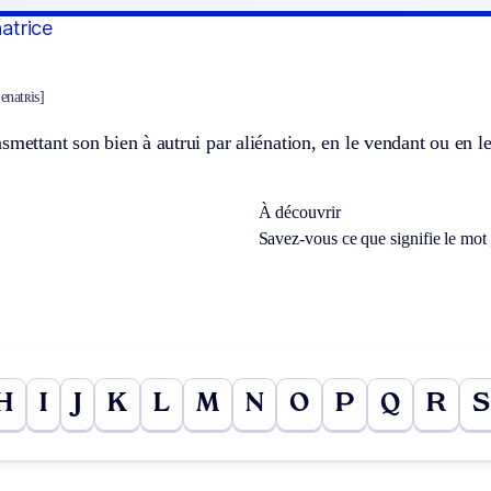
natrice
jenatʀis]
smettant son bien à autrui par aliénation, en le vendant ou en l
À découvrir
Savez-vous ce que signifie le mot
H
I
J
K
L
M
N
O
P
Q
R
S