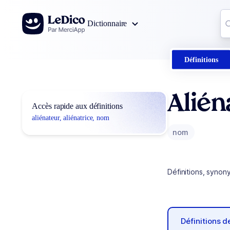
Aller au contenu
Co
Dictionnaire
0
r
Définitions
Alién
Accès rapide aux définitions
aliénateur, aliénatrice, nom
nom
Définitions, synon
Définitions 