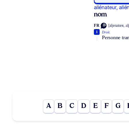
aliénateur, alié
nom
FR
[aljenatœʀ, al
1
Droit.
Personne tran
A
B
C
D
E
F
G