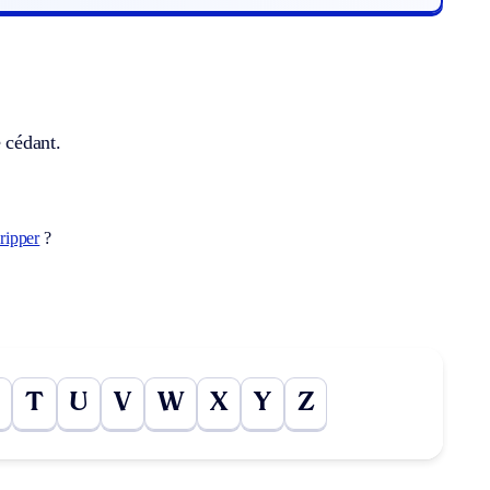
e cédant.
ripper
?
T
U
V
W
X
Y
Z