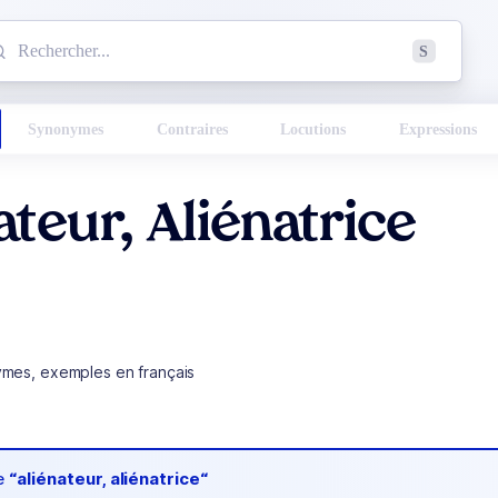
mmencez à chercher un mot dans le dictionnaire :
S
esults found.
Synonymes
Contraires
Locutions
Expressions
ateur, Aliénatrice
ymes, exemples en français
de
“aliénateur, aliénatrice“