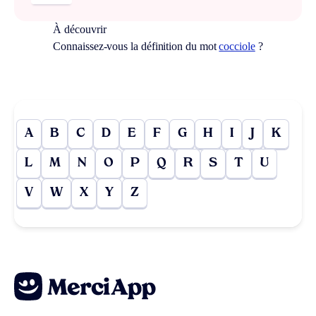
À découvrir
Connaissez-vous la définition du mot
cocciole
?
A
B
C
D
E
F
G
H
I
J
K
L
M
N
O
P
Q
R
S
T
U
V
W
X
Y
Z