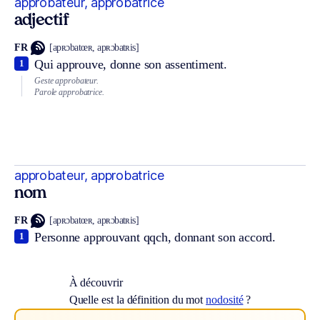
approbateur, approbatrice
adjectif
FR
[apʀɔbatœʀ, apʀɔbatʀis]
Qui approuve, donne son assentiment.
1
Geste approbateur.
Parole approbatrice.
approbateur, approbatrice
nom
FR
[apʀɔbatœʀ, apʀɔbatʀis]
Personne approuvant qqch, donnant son accord.
1
À découvrir
Quelle est la définition du mot
nodosité
?