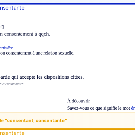
onsentante
ɑ̃t]
n consentement à qqch.
rticulier.
on consentement à une relation sexuelle.
artie qui accepte les dispositions citées.
s et consentantes.
À découvrir
Savez-vous ce que signifie le mot
é
de
“consentant, consentante“
onsentante