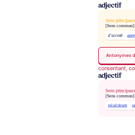
adjectif
Sens principau
[Sens commun]
d’accord
appr
Antonymes 
consentant, c
adjectif
Sens principau
[Sens commun]
récalcitrant
o