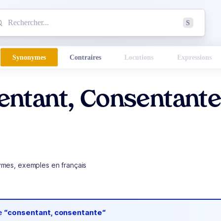
mmencez à chercher un mot dans le dictionnaire :
S
esults found.
Synonymes
Contraires
Locutions
Expressions
entant, Consentant
ymes, exemples en français
de
“consentant, consentante“