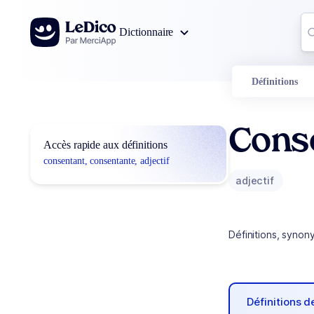
Aller au contenu
Co
Dictionnaire
0
r
Définitions
Cons
Accès rapide aux définitions
consentant, consentante, adjectif
adjectif
Définitions, synon
Définitions 