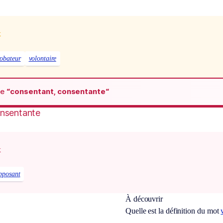
x
obateur
volontaire
de
“consentant, consentante“
onsentante
x
pposant
À découvrir
Quelle est la définition du mot