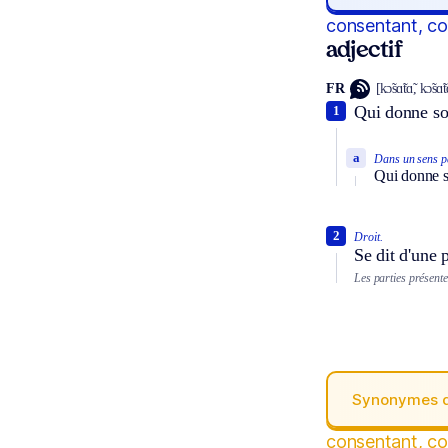
consentant, c
adjectif
FR
[kɔ̃sɑ̃tɑ̃, kɔ̃sɑ̃t
Qui donne so
1
a
Dans un sens pa
Qui donne s
2
Droit.
Se dit d'une p
Les parties présente
Synonymes 
consentant, c